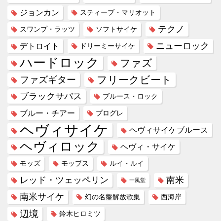
ジョンカン
スティーブ・マリオット
テクノ
スワンプ・ラッツ
ソフトサイケ
ニューロック
デトロイト
ドリーミーサイケ
ハードロック
ファズ
フリークビート
ファズギター
ブラックサバス
ブルース・ロック
ブルー・チアー
プログレ
ヘヴィサイケ
ヘヴィサイケブルース
ヘヴィロック
ヘヴィ・サイケ
モッズ
モップス
ルイ・ルイ
レッド・ツェッペリン
南米
一風堂
南米サイケ
幻の名盤解放歌集
西海岸
辺境
鈴木ヒロミツ