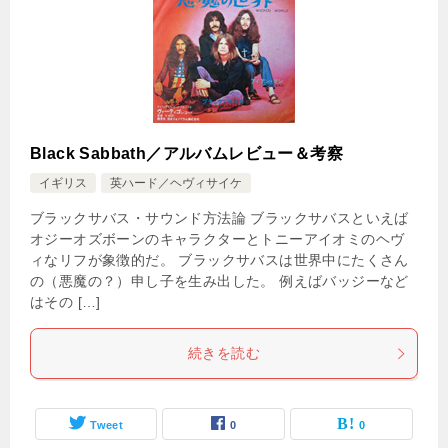
Black Sabbath／アルバムレビュー＆考察
イギリス
英ハード／ヘヴィサイケ
ブラックサバス・サウンド方法論 ブラックサバスといえば
オジーオズボーンのキャラクターとトニーアイオミのヘヴ
ィなリフが象徴的だ。 ブラックサバスは世界中にたくさん
の（悪魔の？）申し子を生み出した。 例えばバッジーなど
はその […]
続きを読む
Tweet
0
0