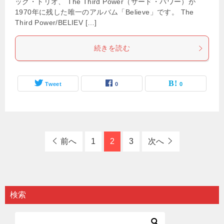
ック・トリオ、 The Third Power（サード・パワー）が
1970年に残した唯一のアルバム「Believe」です。 The
Third Power/BELIEV […]
続きを読む
Tweet
0
0
前へ
1
2
3
次へ
検索