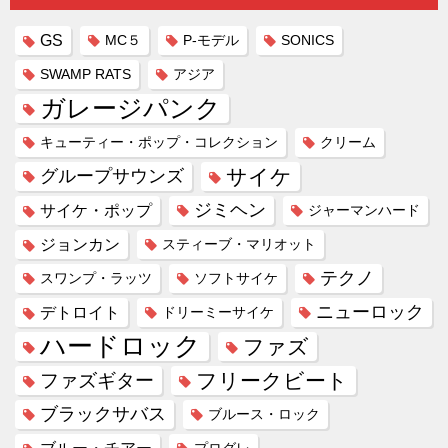
GS
MC５
P-モデル
SONICS
SWAMP RATS
アジア
ガレージパンク
キューティー・ポップ・コレクション
クリーム
サイケ
グループサウンズ
ジミヘン
サイケ・ポップ
ジャーマンハード
ジョンカン
スティーブ・マリオット
テクノ
スワンプ・ラッツ
ソフトサイケ
ニューロック
デトロイト
ドリーミーサイケ
ハードロック
ファズ
フリークビート
ファズギター
ブラックサバス
ブルース・ロック
ブルー・チアー
プログレ